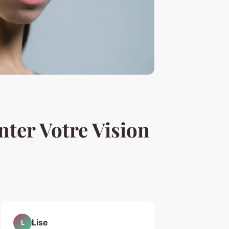
nter Votre Vision
Lise
L