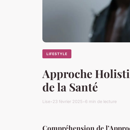
LIFESTYLE
Approche Holisti
de la Santé
Lise
•
23 février 2025
•
6 min de lecture
Compréhension de l’Appro