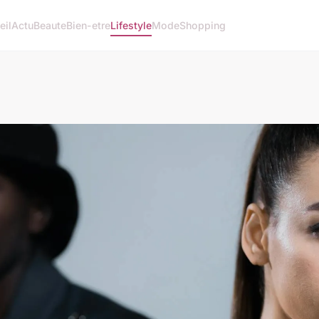
eil
Actu
Beaute
Bien-etre
Lifestyle
Mode
Shopping