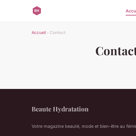
Accu
Accueil
›
Contact
Contac
Beaute Hydratation
Votre magazine beauté, mode et bien-être au fémi