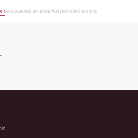
eil
Actu
Beaute
Bien-etre
Lifestyle
Mode
Shopping
t
nin