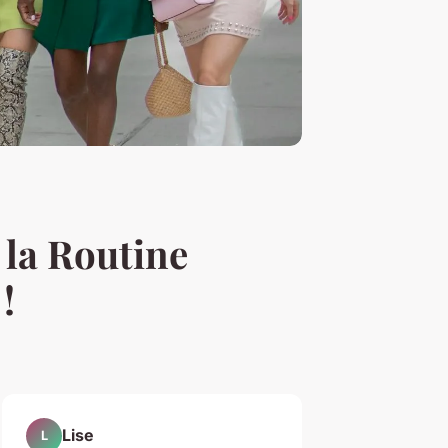
 la Routine
!
Lise
L