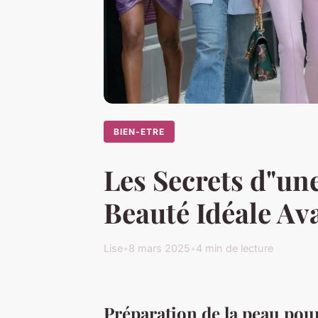
BIEN-ETRE
Les Secrets d"un
Beauté Idéale Av
Lise
•
8 mars 2025
•
4 min de lecture
Préparation de la peau po