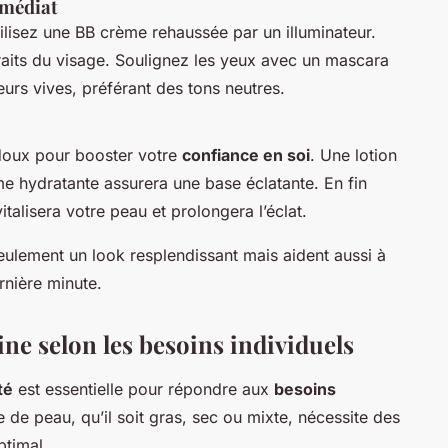
mmédiat
utilisez une BB crème rehaussée par un illuminateur.
traits du visage. Soulignez les yeux avec un mascara
eurs vives, préférant des tons neutres.
doux pour booster votre
confiance en soi
. Une lotion
me hydratante assurera une base éclatante. En fin
talisera votre peau et prolongera l’éclat.
eulement un look resplendissant mais aident aussi à
rnière minute.
ine selon les besoins individuels
té
est essentielle pour répondre aux
besoins
de peau, qu’il soit gras, sec ou mixte, nécessite des
ptimal.