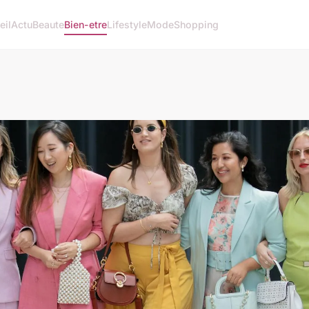
eil
Actu
Beaute
Bien-etre
Lifestyle
Mode
Shopping