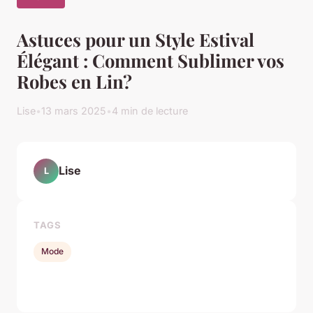
Astuces pour un Style Estival
Élégant : Comment Sublimer vos
Robes en Lin?
Lise
•
13 mars 2025
•
4 min de lecture
Lise
L
TAGS
Mode