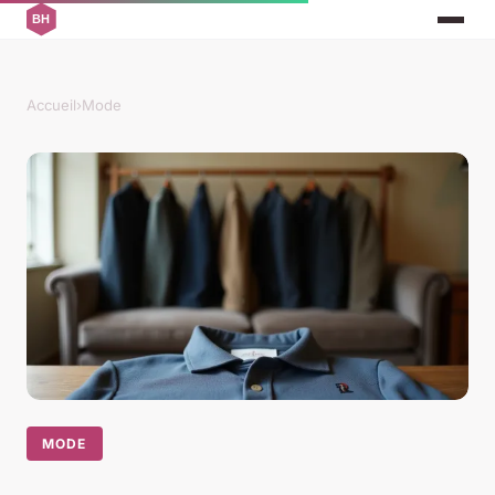
Accueil
›
Mode
MODE