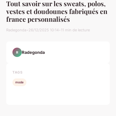
Tout savoir sur les sweats, polos,
vestes et doudounes fabriqués en
france personnalisés
Radegonda
•
26/12/2025 10:14
•
11 min de lecture
Radegonda
R
TAGS
mode