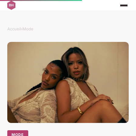
Accueil
›
Mode
MODE