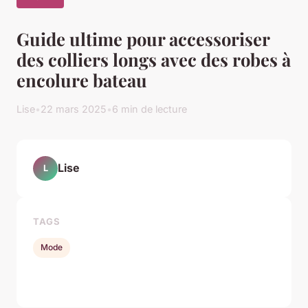
Guide ultime pour accessoriser
des colliers longs avec des robes à
encolure bateau
Lise
•
22 mars 2025
•
6 min de lecture
Lise
L
TAGS
Mode