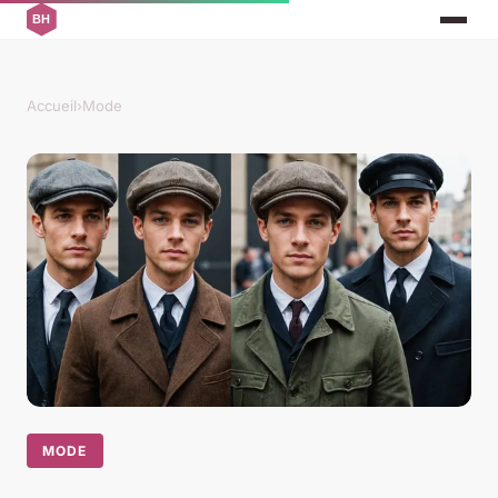
Accueil
›
Mode
MODE