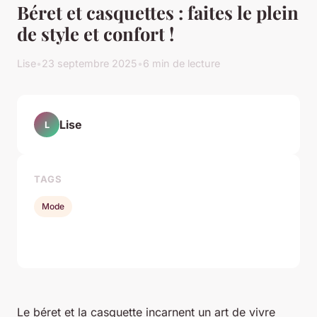
Béret et casquettes : faites le plein
de style et confort !
Lise
•
23 septembre 2025
•
6 min de lecture
Lise
L
TAGS
Mode
Le béret et la casquette incarnent un art de vivre