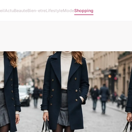
eil
Actu
Beaute
Bien-etre
Lifestyle
Mode
Shopping