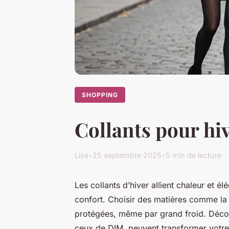
SHOPPING
Collants pour hiv
Lise
•
25 septembre 2025
•
5 min de lecture
Les collants d’hiver allient chaleur et é
confort. Choisir des matières comme la 
protégées, même par grand froid. Déc
ceux de DIM, peuvent transformer votre 