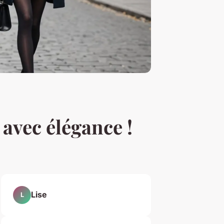
 avec élégance !
Lise
L