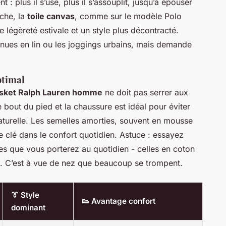
 : plus il s’use, plus il s’assouplit, jusqu’à épouser
che, la
toile canvas
, comme sur le modèle Polo
 légèreté estivale et un style plus décontracté.
tenues en lin ou les joggings urbains, mais demande
ptimal
sket Ralph Lauren homme
ne doit pas serrer aux
e bout du pied et la chaussure est idéal pour éviter
aturelle. Les semelles amorties, souvent en mousse
e clé dans le confort quotidien. Astuce : essayez
es que vous porterez au quotidien - celles en coton
is. C’est à vue de nez que beaucoup se trompent.
👔 Style
👟 Avantage confort
dominant