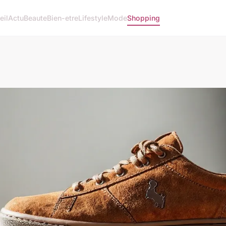
eil
Actu
Beaute
Bien-etre
Lifestyle
Mode
Shopping