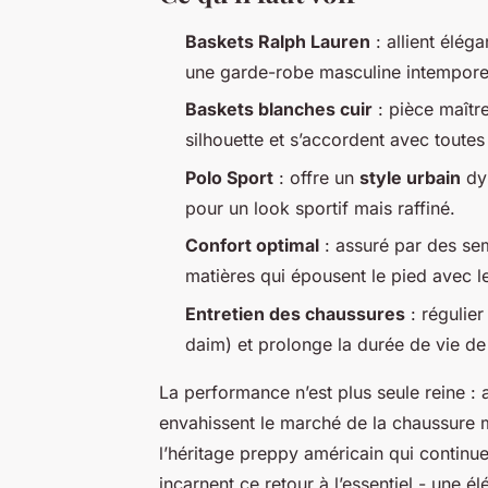
Baskets Ralph Lauren
: allient élég
une garde-robe masculine intemporel
Baskets blanches cuir
: pièce maître
silhouette et s’accordent avec toutes
Polo Sport
: offre un
style urbain
dyn
pour un look sportif mais raffiné.
Confort optimal
: assuré par des sem
matières qui épousent le pied avec l
Entretien des chaussures
: régulier
daim) et prolonge la durée de vie de
La performance n’est plus seule reine : 
envahissent le marché de la chaussure m
l’héritage preppy américain qui continu
incarnent ce retour à l’essentiel - une 