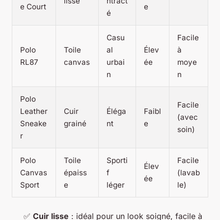
lisse
ntract
e Court
e
é
Casu
Facile
Polo
Toile
al
Élev
à
RL87
canvas
urbai
ée
moye
n
n
Polo
Facile
Leather
Cuir
Éléga
Faibl
(avec
Sneake
grainé
nt
e
soin)
r
Polo
Toile
Sporti
Facile
Élev
Canvas
épaiss
f
(lavab
ée
Sport
e
léger
le)
✅
Cuir lisse
: idéal pour un look soigné, facile à