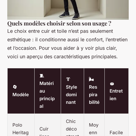
Quels modèles choisir selon son usage ?
Le choix entre cuir et toile n’est pas seulement
esthétique : il conditionne aussi le confort, l’entretien
et l’occasion. Pour vous aider à y voir plus clair,
voici un aperçu des caractéristiques principales.
🧵
👔
🌬️
Matéri
🧽
🔄
Style
Res
au
Entret
Modèle
domi
pira
princip
ien
nant
bilité
al
Chic
Polo
Moy
Cuir
déco
Heritag
enn
Facile