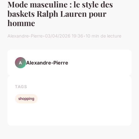
Mode masculine : le style des
baskets Ralph Lauren pour
homme
Alexandre-Pierre
•
03/04/2026 19:36
•
10 min de lecture
Alexandre-Pierre
A
TAGS
shopping