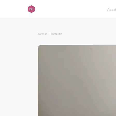
Accu
Accueil
›
Beaute