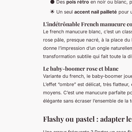
⚫ Des
pois rétro
en noir ou blanc, 
🌟 Un seul
accent nail pailleté
pour u
L'indétrônable French manucure c
Le french manucure blanc, c’est un cla
rose pâle, presque nacré, à la place du b
donne l’impression d’un ongle naturellem
transformation subtile qui fait toute la d
Le baby-boomer rose et blanc
Variante du french, le baby-boomer joue
L’effet “ombre” est délicat, très flatteu
moyens. C’est une manucure parfaite po
élégante sans écraser l’ensemble de la 
Flashy ou pastel : adapter l