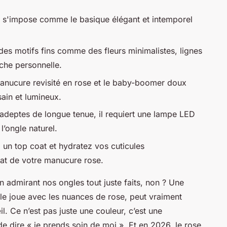
t s'impose comme le basique élégant et intemporel
c des motifs fins comme des fleurs minimalistes, lignes
che personnelle.
manucure revisité en rose et le baby-boomer doux
ain et lumineux.
adeptes de longue tenue, il requiert une lampe LED
’ongle naturel.
z un top coat et hydratez vos cuticules
lat de votre manucure rose.
en admirant nos ongles tout juste faits, non ? Une
le joue avec les nuances de rose, peut vraiment
l. Ce n’est pas juste une couleur, c’est une
e dire « je prends soin de moi ». Et en 2026, le rose