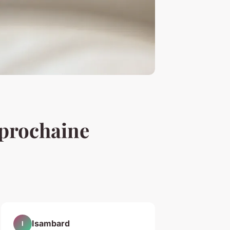
 prochaine
Isambard
I