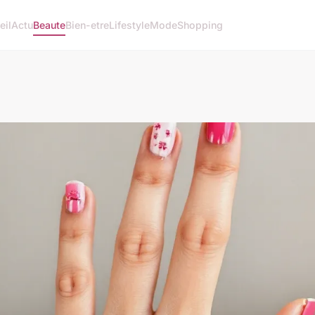
eil
Actu
Beaute
Bien-etre
Lifestyle
Mode
Shopping