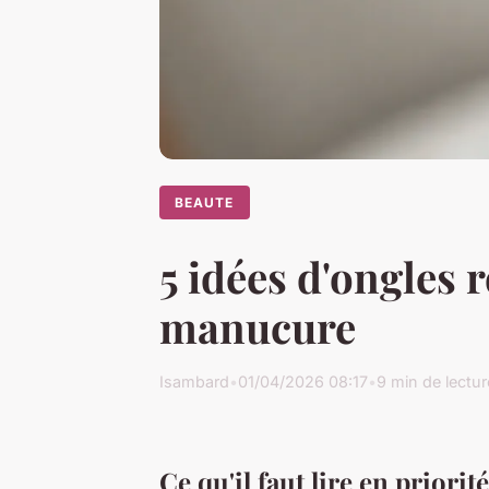
BEAUTE
5 idées d'ongles 
manucure
Isambard
•
01/04/2026 08:17
•
9 min de lectur
Ce qu'il faut lire en priorité