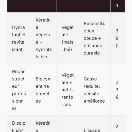
n
Kératin
Reconstru
Hydra
e
Végét
ction
3
tant et
végétal
ale
douce +
9
revital
e +
(maïs
brillance
€
isant
hydrola
, blé)
durable
ts bio
Recon
Végét
struct
Biocym
Casse
ale +
2
eur
entine
réduite,
actifs
9
profes
brevet
densité
renfo
€
sionn
ée
améliorée
rcés
el
Discip
Kératin
2
linant
e
Lissage