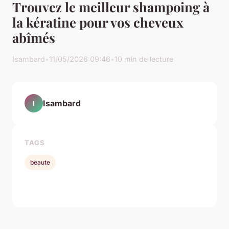
Trouvez le meilleur shampoing à
la kératine pour vos cheveux
abîmés
Isambard
•
11/05/2026 09:46
•
10 min de lecture
Isambard
I
TAGS
beaute