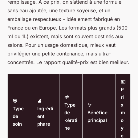
remplissage. À ce prix, on s’attend à une formule
sans eau ajoutée, une texture soyeuse, et un
emballage respectueux - idéalement fabriqué en
France ou en Europe. Les formats plus grands (500
ml ou 1L) existent, mais sont souvent destinés aux
salons. Pour un usage domestique, mieux vaut
privilégier une petite contenance, mais ultra-
concentrée. Le rapport qualité-prix est bien meilleur.
💶
P
🌱
ri
🎯
🔬
Type
✨
x
Type
Ingrédi
de
Bénéfice
m
de
ent
kérati
principal
o
soin
phare
ne
y
e