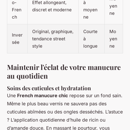
o-
Effet allongeant,
à
yen
Fren
discret et moderne
moyen
ne
ch
ne
Original, graphique,
Courte
Mo
Inver
tendance street
à
yen
sée
style
longue
ne
Maintenir l'éclat de votre manucure
au quotidien
Soins des cuticules et hydratation
Une
French manucure chic
repose sur un fond sain.
Même le plus beau vernis ne sauvera pas des
cuticules abîmées ou des ongles desséchés. L’astuce
? L’application quotidienne d’huile de ricin ou
d’amande douce. En massant le pourtour, vous