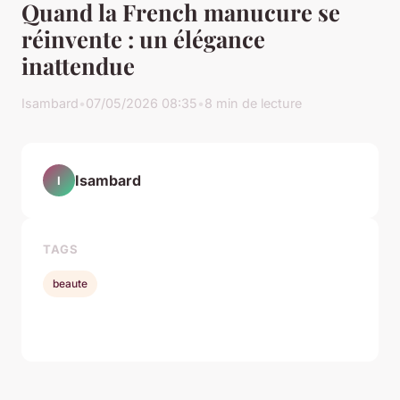
Quand la French manucure se
réinvente : un élégance
inattendue
Isambard
•
07/05/2026 08:35
•
8 min de lecture
Isambard
I
TAGS
beaute