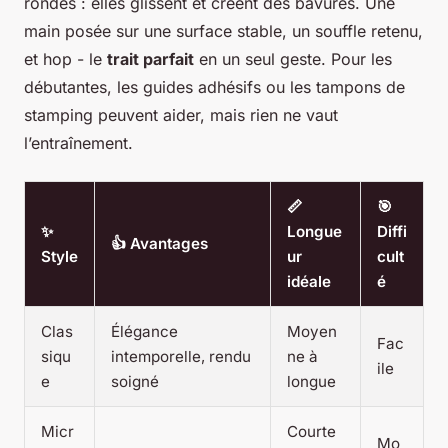
rondes : elles glissent et créent des bavures. Une
main posée sur une surface stable, un souffle retenu,
et hop - le
trait parfait
en un seul geste. Pour les
débutantes, les guides adhésifs ou les tampons de
stamping peuvent aider, mais rien ne vaut
l’entraînement.
📏
🎯
✨
Longue
Diffi
👍 Avantages
Style
ur
cult
idéale
é
Clas
Élégance
Moyen
Fac
siqu
intemporelle, rendu
ne à
ile
e
soigné
longue
Micr
Courte
Mo