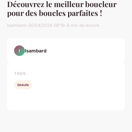
Découvrez le meilleur boucleur
pour des boucles parfaites !
Isambard
•
30/04/2026 08:19
•
8 min de lecture
Isambard
I
TAGS
beaute